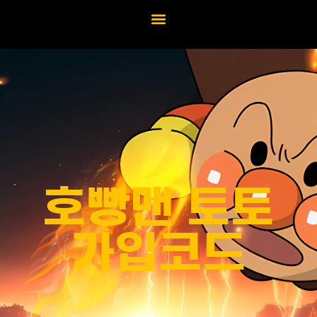
호빵맨 토토
가입코드