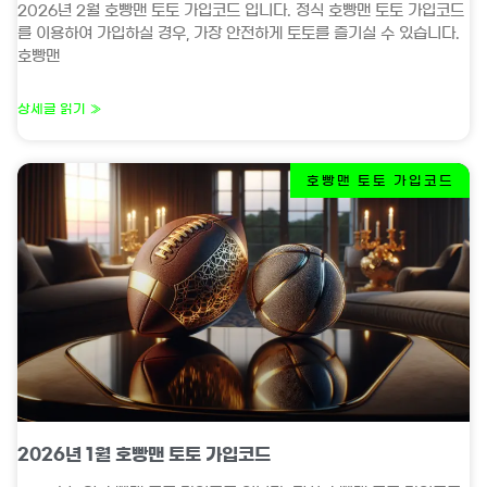
2026년 2월 호빵맨 토토 가입코드 입니다. 정식 호빵맨 토토 가입코드
를 이용하여 가입하실 경우, 가장 안전하게 토토를 즐기실 수 있습니다.
호빵맨
상세글 읽기 »
호빵맨 토토 가입코드
2026년 1월 호빵맨 토토 가입코드