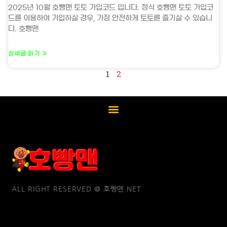
2025년 10월 호빵맨 토토 가입코드 입니다. 정식 호빵맨 토토 가입코
드를 이용하여 가입하실 경우, 가장 안전하게 토토를 즐기실 수 있습니
다. 호빵맨
상세글 읽기 »
1
2
ALL RIGHT RESERVED @ 호빵맨.NET