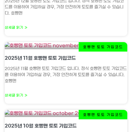
2025년 12월 호빵맨 토토 가입코드 입니다. 정식 호빵맨 토토 가입코
드를 이용하여 가입하실 경우, 가장 안전하게 토토를 즐기실 수 있습니
다. 호빵맨
상세글 읽기 »
호빵맨 토토 가입코드
2025년 11월 호빵맨 토토 가입코드
2025년 11월 호빵맨 토토 가입코드 입니다. 정식 호빵맨 토토 가입코드
를 이용하여 가입하실 경우, 가장 안전하게 토토를 즐기실 수 있습니다.
호빵맨
상세글 읽기 »
호빵맨 토토 가입코드
2025년 10월 호빵맨 토토 가입코드