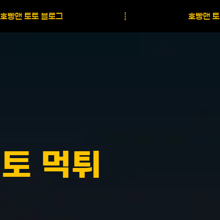
호빵맨 토토 블로그
호빵맨 토
토 먹튀