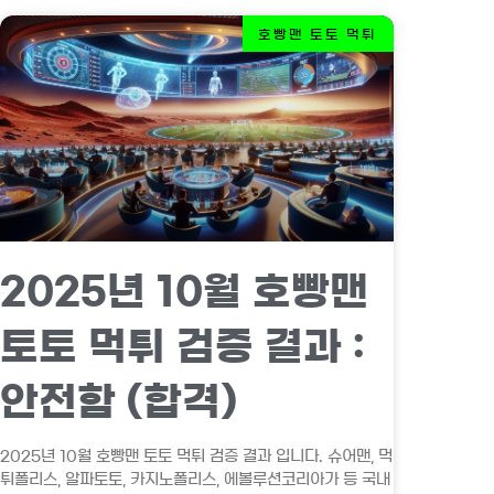
호빵맨 토토 먹튀
2025년 10월 호빵맨
토토 먹튀 검증 결과 :
안전함 (합격)
2025년 10월 호빵맨 토토 먹튀 검증 결과 입니다. 슈어맨, 먹
튀폴리스, 알파토토, 카지노폴리스, 에볼루션코리아가 등 국내