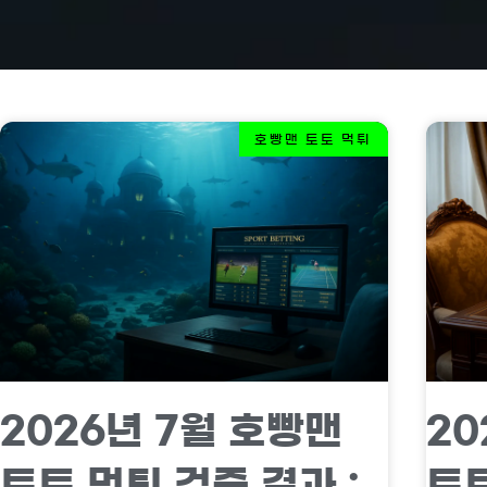
호빵맨 토토 먹튀
2026년 7월 호빵맨
20
토토 먹튀 검증 결과 :
토토