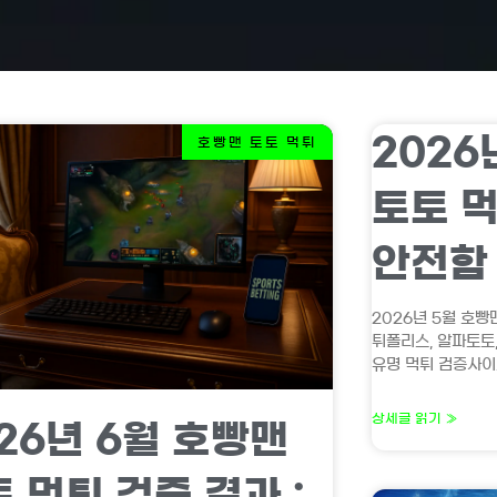
2026
호빵맨 토토 먹튀
토토 먹
안전함 
2026년 5월 호빵
튀폴리스, 알파토토
유명 먹튀 검증사
상세글 읽기 »
26년 6월 호빵맨
 먹튀 검증 결과 :