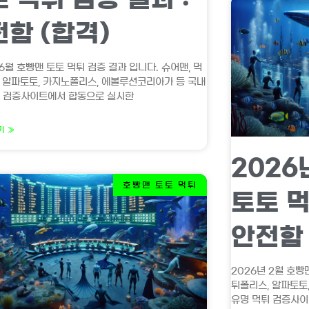
함 (합격)
 6월 호빵맨 토토 먹튀 검증 결과 입니다. 슈어맨, 먹
 알파토토, 카지노폴리스, 에볼루션코리아가 등 국내
튀 검증사이트에서 합동으로 실시한
기 »
2026
호빵맨 토토 먹튀
토토 먹
안전함 
2026년 2월 호빵
튀폴리스, 알파토토
유명 먹튀 검증사