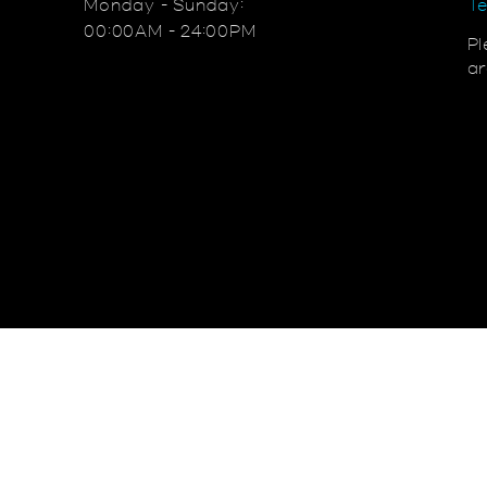
Monday - Sunday:
T
00:00AM - 24:00PM
Pl
ar