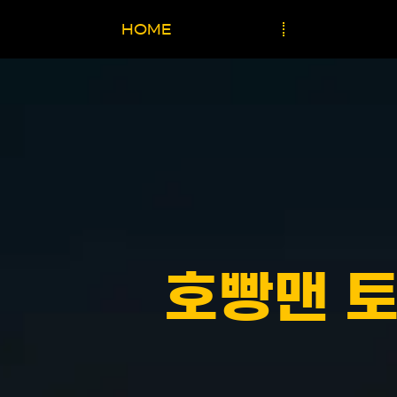
HOME
호빵맨 토